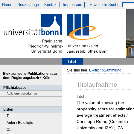
Home
Neuzugänge
Kontakt
Impressum
Erweiterte Suche
Titel
Sie sind hier:
E-Pflicht-Sammlung
Elektronische Publikationen aus
dem Regierungsbezirk Köln
Titelaufnahme
Pflichtabgabe
Ablieferungsverfahren
Titel
The value of knowing the
propensity score for estimatin
Listen
average treatment effects /
Titel
Christoph Rothe (Columbia
Autor / Beteiligte
University and IZA) ; IZA
Ort