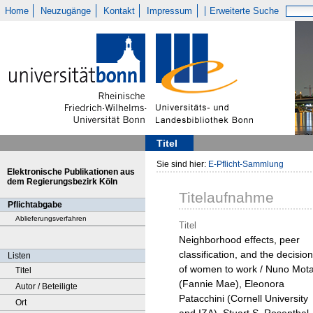
Home
Neuzugänge
Kontakt
Impressum
Erweiterte Suche
Titel
Sie sind hier:
E-Pflicht-Sammlung
Elektronische Publikationen aus
dem Regierungsbezirk Köln
Titelaufnahme
Pflichtabgabe
Ablieferungsverfahren
Titel
Neighborhood effects, peer
classification, and the decision
Listen
of women to work / Nuno Mot
Titel
(Fannie Mae), Eleonora
Autor / Beteiligte
Patacchini (Cornell University
Ort