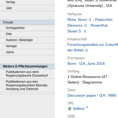
and IZA), Stuart S. Rosenthal
Verlag
(Syracuse University) ; IZA
Jahr
Verfasser
Mota, Nuno
;
Patacchini,
Clouds
Eleonora
;
Rosenthal,
Schlagwörter
Stuart S.
Orte
Körperschaft
Autoren / Beteiligte
Forschungsinstitut zur Zukunft
Verlage
der Arbeit
Jahre
Erschienen
Bonn
:
IZA
,
June 2016
Weitere E-Pflichtsammlungen
Umfang
Publikationen aus dem
Regierungsbezirk Düsseldorf
1 Online-Ressource (47
Publikationen aus den
Seiten) : Diagramme
Regierungsbezirken Münster,
Arnsberg und Detmold
Serie
Discussion paper / IZA ; 9985
URL
Volltext
URN