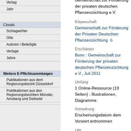
Gemeinschaft zur Förderung
Verlag
der privaten deutschen
Jahr
Pflanzenzüchtung e.V.
Körperschaft
Clouds
Gemeinschaft zur Förderung
Schlagwörter
der Privaten Deutschen
Orte
Pflanzenzüchtung
Autoren / Beteiligte
Erschienen
Verlage
Bonn
:
Gemeinschaft zur
Jahre
Förderung der privaten
deutschen Pflanzenzüchtung
e.V.
,
Juli 2011
Weitere E-Pflichtsammlungen
Publikationen aus dem
Umfang
Regierungsbezirk Düsseldorf
1 Online-Ressource (19
Publikationen aus den
Seiten) : Illustrationen,
Regierungsbezirken Münster,
Arnsberg und Detmold
Diagramme
Anmerkung
Erscheinungsdatum dem
Vorwort entnommen
URL