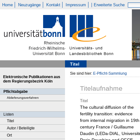
Home
Neuzugänge
Kontakt
Impressum
Erweiterte Suche
Titel
Sie sind hier:
E-Pflicht-Sammlung
Elektronische Publikationen aus
dem Regierungsbezirk Köln
Titelaufnahme
Pflichtabgabe
Ablieferungsverfahren
Titel
The cultural diffusion of the
fertility transition: evidence
Listen
from internal migration in 19th
Titel
century France / Guillaume
Autor / Beteiligte
Daudin (LEDa-DIAL, Universit
Ort