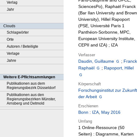
Paris-Dauphine and OFCE,
Verlag
SciencesPo), Raphaël Franck
Jahr
(Bar Ilan University and Brown
University), Hillel Rapoport
(PSE, Université Paris 1
Clouds
Panthéon-Sorbonne, MPC,
Schlagwörter
European University Institute,
Orte
CEPII and IZA) ; IZA
Autoren / Beteiligte
Verlage
Verfasser
Jahre
Daudin, Guillaume
;
Franck
Raphaël
;
Rapoport, Hillel
Weitere E-Pflichtsammlungen
Publikationen aus dem
Körperschaft
Regierungsbezirk Düsseldorf
Forschungsinstitut zur Zukunft
Publikationen aus den
der Arbeit
Regierungsbezirken Münster,
Arnsberg und Detmold
Erschienen
Bonn
:
IZA
,
May 2016
Umfang
1 Online-Ressource (50
Seiten) : Diagramme, Karten