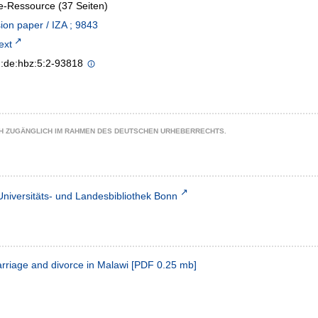
e-Ressource (37 Seiten)
ion paper / IZA ; 9843
text
n:de:hbz:5:2-93818
CH ZUGÄNGLICH IM RAHMEN DES DEUTSCHEN URHEBERRECHTS.
Universitäts- und Landesbibliothek Bonn
rriage and divorce in Malawi
[
PDF
0.25 mb
]