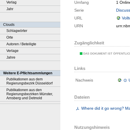
Umfang
1 Onlin
Verlag
Jahr
Serie
Discuss
URL
Voll
Clouds
URN
urn:nb
Schlagwörter
Orte
Zugänglichkeit
Autoren / Beteiligte
Verlage
DAS DOKUMENT IST ÖFFENTLI
Jahre
Links
Weitere E-Pflichtsammlungen
Publikationen aus dem
Nachweis
Regierungsbezirk Düsseldorf
Publikationen aus den
Regierungsbezirken Münster,
Dateien
Arnsberg und Detmold
Where did it go wrong? Ma
Nutzungshinweis