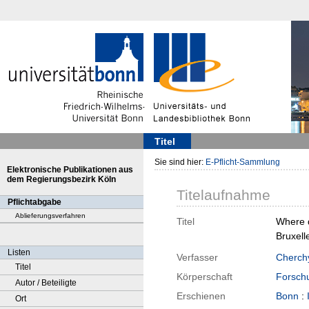
Titel
Sie sind hier:
E-Pflicht-Sammlung
Elektronische Publikationen aus
dem Regierungsbezirk Köln
Titelaufnahme
Pflichtabgabe
Ablieferungsverfahren
Titel
Where d
Bruxell
Listen
Verfasser
Cherch
Titel
Körperschaft
Forschu
Autor / Beteiligte
Erschienen
Bonn
:
Ort