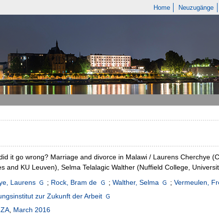
Home
Neuzugänge
id it go wrong? Marriage and divorce in Malawi / Laurens Cherchye 
es and KU Leuven), Selma Telalagic Walther (Nuffield College, Universi
ye, Laurens
;
Rock, Bram de
;
Walther, Selma
;
Vermeulen, Fr
ngsinstitut zur Zukunft der Arbeit
IZA
,
March 2016