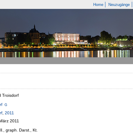
Home
Neuzugänge
d Troisdorf
rf
rf
,
2011
 März 2011
Ill., graph. Darst., Kt.