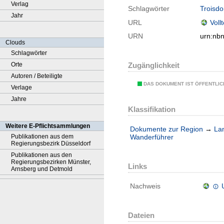
Verlag
Schlagwörter
Troisdo
Jahr
URL
Voll
URN
urn:nb
Clouds
Schlagwörter
Orte
Zugänglichkeit
Autoren / Beteiligte
DAS DOKUMENT IST ÖFFENTLI
Verlage
Jahre
Klassifikation
Weitere E-Pflichtsammlungen
Dokumente zur Region
→
La
Wanderführer
Publikationen aus dem
Regierungsbezirk Düsseldorf
Publikationen aus den
Regierungsbezirken Münster,
Links
Arnsberg und Detmold
Nachweis
Dateien