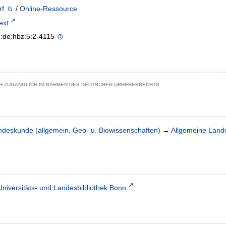
rf
/
Online-Ressource
text
n:de:hbz:5:2-4115
CH ZUGÄNGLICH IM RAHMEN DES DEUTSCHEN URHEBERRECHTS.
ndeskunde (allgemein. Geo- u. Biowissenschaften)
→
Allgemeine Lan
Universitäts- und Landesbibliothek Bonn