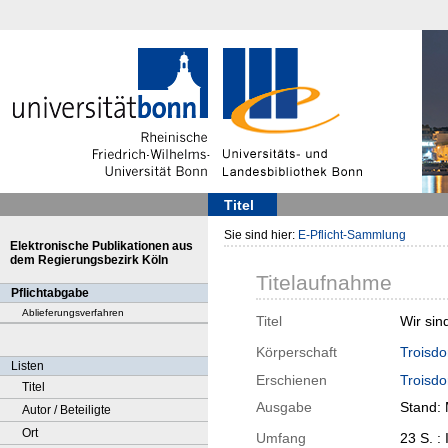
Titel
Sie sind hier:
E-Pflicht-Sammlung
Elektronische Publikationen aus
dem Regierungsbezirk Köln
Titelaufnahme
Pflichtabgabe
Ablieferungsverfahren
Titel
Wir sin
Körperschaft
Troisdo
Listen
Erschienen
Troisdo
Titel
Ausgabe
Stand:
Autor / Beteiligte
Ort
Umfang
23 S. : 