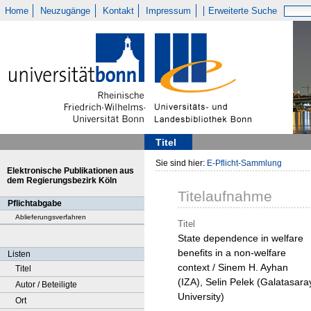
Home
Neuzugänge
Kontakt
Impressum
Erweiterte Suche
Titel
Sie sind hier:
E-Pflicht-Sammlung
Elektronische Publikationen aus
dem Regierungsbezirk Köln
Titelaufnahme
Pflichtabgabe
Ablieferungsverfahren
Titel
State dependence in welfare
benefits in a non-welfare
Listen
context / Sinem H. Ayhan
Titel
(IZA), Selin Pelek (Galatasara
Autor / Beteiligte
University)
Ort