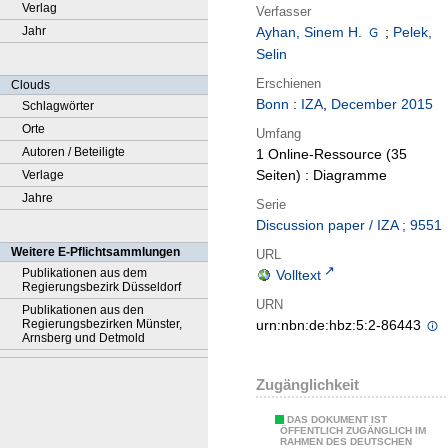
Verlag
Verfasser
Jahr
Ayhan, Sinem H.
;
Pelek,
Selin
Erschienen
Clouds
Bonn
:
IZA
,
December 2015
Schlagwörter
Orte
Umfang
Autoren / Beteiligte
1 Online-Ressource (35
Seiten) : Diagramme
Verlage
Jahre
Serie
Discussion paper / IZA ; 9551
Weitere E-Pflichtsammlungen
URL
Publikationen aus dem
Volltext
Regierungsbezirk Düsseldorf
URN
Publikationen aus den
Regierungsbezirken Münster,
urn:nbn:de:hbz:5:2-86443
Arnsberg und Detmold
Zugänglichkeit
DAS DOKUMENT IST
ÖFFENTLICH ZUGÄNGLICH IM
RAHMEN DES DEUTSCHEN