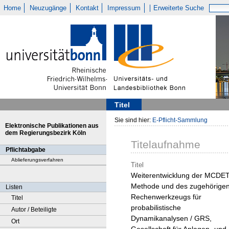
Home
Neuzugänge
Kontakt
Impressum
Erweiterte Suche
Titel
Sie sind hier:
E-Pflicht-Sammlung
Elektronische Publikationen aus
dem Regierungsbezirk Köln
Titelaufnahme
Pflichtabgabe
Ablieferungsverfahren
Titel
Weiterentwicklung der MCDET
Methode und des zugehörige
Listen
Rechenwerkzeugs für
Titel
probabilistische
Autor / Beteiligte
Dynamikanalysen / GRS,
Ort