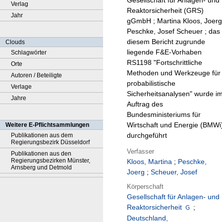
Gesellschaft für Anlagen- und
Verlag
Reaktorsicherheit (GRS)
Jahr
gGmbH ; Martina Kloos, Joerg
Peschke, Josef Scheuer ; das
diesem Bericht zugrunde
Clouds
liegende F&E-Vorhaben
Schlagwörter
RS1198 "Fortschrittliche
Orte
Methoden und Werkzeuge für
Autoren / Beteiligte
probabilistische
Verlage
Sicherheitsanalysen" wurde i
Jahre
Auftrag des
Bundesministeriums für
Wirtschaft und Energie (BMWi
Weitere E-Pflichtsammlungen
durchgeführt
Publikationen aus dem
Regierungsbezirk Düsseldorf
Verfasser
Publikationen aus den
Regierungsbezirken Münster,
Kloos, Martina
;
Peschke,
Arnsberg und Detmold
Joerg
;
Scheuer, Josef
Körperschaft
Gesellschaft für Anlagen- und
Reaktorsicherheit
;
Deutschland,