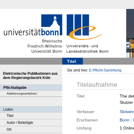
Titel
Sie sind hier:
E-Pflicht-Sammlung
Elektronische Publikationen aus
dem Regierungsbezirk Köln
Titelaufnahme
Pflichtabgabe
Ablieferungsverfahren
Titel
The dete
Stutzer
Listen
Verfasser
Slotwin
Titel
Erschienen
Bonn
:
Autor / Beteiligte
Umfang
1 Onlin
Ort