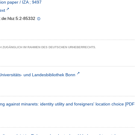
ion paper / IZA ; 9497
text
n:de:hbz:5:2-85332
CH ZUGÄNGLICH IM RAHMEN DES DEUTSCHEN URHEBERRECHTS.
Universitäts- und Landesbibliothek Bonn
ng against minarets: identity utility and foreigners' location choice
[
PDF