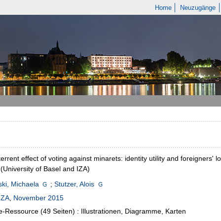
Home
Neuzugänge
rrent effect of voting against minarets: identity utility and foreigners' l
 (University of Basel and IZA)
ski, Michaela
;
Stutzer, Alois
IZA
,
November 2015
e-Ressource (49 Seiten) : Illustrationen, Diagramme, Karten