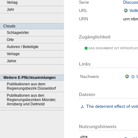
Serie
Discuss
Verlag
Jahr
URL
Voll
URN
urn:nb
Clouds
Schlagwörter
Zugänglichkeit
Orte
Autoren / Beteiligte
DAS DOKUMENT IST ÖFFENTLI
Verlage
Jahre
Links
Nachweis
Weitere E-Pflichtsammlungen
Publikationen aus dem
Regierungsbezirk Düsseldorf
Dateien
Publikationen aus den
Regierungsbezirken Münster,
Arnsberg und Detmold
The deterrent effect of voti
Nutzungshinweis