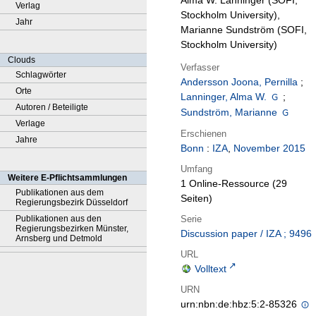
Alma W. Lanninger (SOFI,
Verlag
Stockholm University),
Jahr
Marianne Sundström (SOFI,
Stockholm University)
Clouds
Verfasser
Schlagwörter
Andersson Joona, Pernilla
;
Orte
Lanninger, Alma W.
;
Autoren / Beteiligte
Sundström, Marianne
Verlage
Erschienen
Jahre
Bonn
:
IZA
,
November 2015
Umfang
Weitere E-Pflichtsammlungen
1 Online-Ressource (29
Publikationen aus dem
Seiten)
Regierungsbezirk Düsseldorf
Serie
Publikationen aus den
Regierungsbezirken Münster,
Discussion paper / IZA ; 9496
Arnsberg und Detmold
URL
Volltext
URN
urn:nbn:de:hbz:5:2-85326