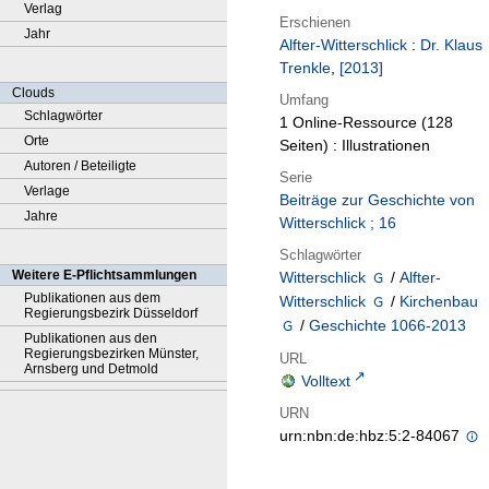
Verlag
Erschienen
Jahr
Alfter-Witterschlick
:
Dr. Klaus
Trenkle
,
[2013]
Clouds
Umfang
Schlagwörter
1 Online-Ressource (128
Orte
Seiten) : Illustrationen
Autoren / Beteiligte
Serie
Verlage
Beiträge zur Geschichte von
Jahre
Witterschlick ; 16
Schlagwörter
Weitere E-Pflichtsammlungen
Witterschlick
/
Alfter-
Publikationen aus dem
Witterschlick
/
Kirchenbau
Regierungsbezirk Düsseldorf
/
Geschichte 1066-2013
Publikationen aus den
Regierungsbezirken Münster,
URL
Arnsberg und Detmold
Volltext
URN
urn:nbn:de:hbz:5:2-84067