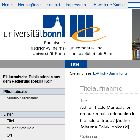
Home
Neuzugänge
Kontakt
Impressum
Erweiterte Suche
Titel
Sie sind hier:
E-Pflicht-Sammlung
Elektronische Publikationen aus
dem Regierungsbezirk Köln
Titelaufnahme
Pflichtabgabe
Ablieferungsverfahren
Titel
Aid for Trade Manual : for
greater results orientation in
Listen
the field of trade / [Author
Titel
Johanna Polvi-Lohikoski]
Autor / Beteiligte
Ort
Verfasser