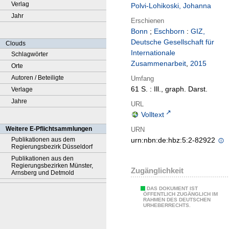
Verlag
Polvi-Lohikoski, Johanna
Jahr
Erschienen
Bonn
;
Eschborn
:
GIZ,
Deutsche Gesellschaft für
Clouds
Internationale
Schlagwörter
Zusammenarbeit
,
2015
Orte
Autoren / Beteiligte
Umfang
61 S. : Ill., graph. Darst.
Verlage
Jahre
URL
Volltext
Weitere E-Pflichtsammlungen
URN
Publikationen aus dem
urn:nbn:de:hbz:5:2-82922
Regierungsbezirk Düsseldorf
Publikationen aus den
Regierungsbezirken Münster,
Zugänglichkeit
Arnsberg und Detmold
DAS DOKUMENT IST
ÖFFENTLICH ZUGÄNGLICH IM
RAHMEN DES DEUTSCHEN
URHEBERRECHTS.