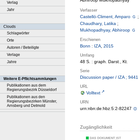
Abhiroop Mukhopadhyay
Verlag
Jahr
Verfasser
Castelló-Climent, Amparo
;
Chaudhary, Latika
;
Clouds
Mukhopadhyay, Abhiroop
Schlagwörter
Erschienen
Orte
Bonn
:
IZA
,
2015
Autoren / Beteiligte
Verlage
Umfang
48 S. : graph. Darst., Kt.
Jahre
Serie
Discussion paper / IZA ; 9441
Weitere E-Pflichtsammlungen
Publikationen aus dem
URL
Regierungsbezirk Düsseldorf
Volltext
Publikationen aus den
Regierungsbezirken Münster,
URN
Arnsberg und Detmold
urn:nbn:de:hbz:5:2-82247
Zugänglichkeit
DAS DOKUMENT IST