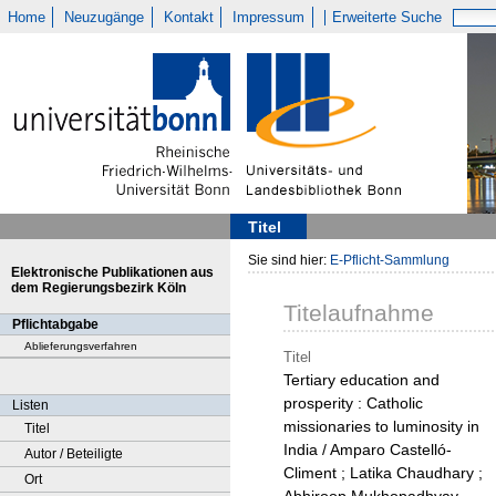
Home
Neuzugänge
Kontakt
Impressum
Erweiterte Suche
Titel
Sie sind hier:
E-Pflicht-Sammlung
Elektronische Publikationen aus
dem Regierungsbezirk Köln
Titelaufnahme
Pflichtabgabe
Ablieferungsverfahren
Titel
Tertiary education and
prosperity : Catholic
Listen
missionaries to luminosity in
Titel
India / Amparo Castelló-
Autor / Beteiligte
Climent ; Latika Chaudhary ;
Ort