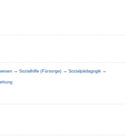
lwesen
→
Sozialhilfe (Fürsorge)
→
Sozialpädagogik
→
iehung