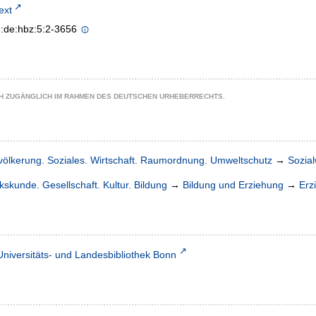
text
n:de:hbz:5:2-3656
CH ZUGÄNGLICH IM RAHMEN DES DEUTSCHEN URHEBERRECHTS.
völkerung. Soziales. Wirtschaft. Raumordnung. Umweltschutz
→
Sozia
kskunde. Gesellschaft. Kultur. Bildung
→
Bildung und Erziehung
→
Erz
Universitäts- und Landesbibliothek Bonn