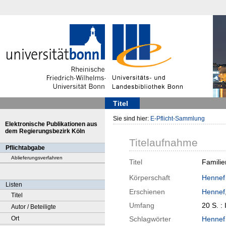
Titel
Sie sind hier:
E-Pflicht-Sammlung
Elektronische Publikationen aus
dem Regierungsbezirk Köln
Titelaufnahme
Pflichtabgabe
Ablieferungsverfahren
Titel
Familie
Körperschaft
Hennef 
Listen
Erschienen
Hennef
Titel
Umfang
20 S. : I
Autor / Beteiligte
Ort
Schlagwörter
Hennef 