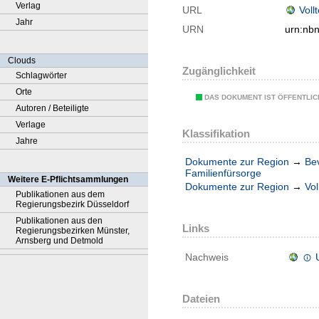
Verlag
URL
Voll
Jahr
URN
urn:nb
Clouds
Zugänglichkeit
Schlagwörter
Orte
DAS DOKUMENT IST ÖFFENTLI
Autoren / Beteiligte
Verlage
Klassifikation
Jahre
Dokumente zur Region
→
Be
Familienfürsorge
Weitere E-Pflichtsammlungen
Dokumente zur Region
→
Vol
Publikationen aus dem
Regierungsbezirk Düsseldorf
Publikationen aus den
Links
Regierungsbezirken Münster,
Arnsberg und Detmold
Nachweis
Dateien