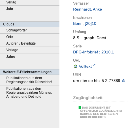
Verlag
Verfasser
Jahr
Reinhardt, Anke
Erschienen
Bonn
,
[20]10
Clouds
Schlagwörter
Umfang
Orte
8 S. : graph. Darst.
Autoren / Beteiligte
Serie
Verlage
DFG-Infobrief ; 2010,1
Jahre
URL
Volltext
Weitere E-Pflichtsammlungen
URN
Publikationen aus dem
urn:nbn:de:hbz:5:2-77389
Regierungsbezirk Düsseldorf
Publikationen aus den
Regierungsbezirken Münster,
Arnsberg und Detmold
Zugänglichkeit
DAS DOKUMENT IST
ÖFFENTLICH ZUGÄNGLICH IM
RAHMEN DES DEUTSCHEN
URHEBERRECHTS.