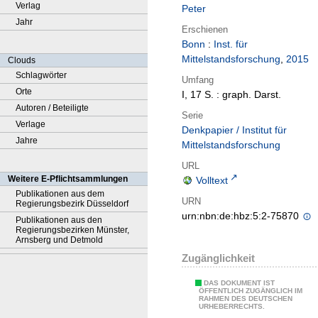
Verlag
Peter
Jahr
Erschienen
Bonn
:
Inst. für
Mittelstandsforschung
,
2015
Clouds
Schlagwörter
Umfang
Orte
I, 17 S. : graph. Darst.
Autoren / Beteiligte
Serie
Verlage
Denkpapier / Institut für
Jahre
Mittelstandsforschung
URL
Weitere E-Pflichtsammlungen
Volltext
Publikationen aus dem
URN
Regierungsbezirk Düsseldorf
urn:nbn:de:hbz:5:2-75870
Publikationen aus den
Regierungsbezirken Münster,
Arnsberg und Detmold
Zugänglichkeit
DAS DOKUMENT IST
ÖFFENTLICH ZUGÄNGLICH IM
RAHMEN DES DEUTSCHEN
URHEBERRECHTS.