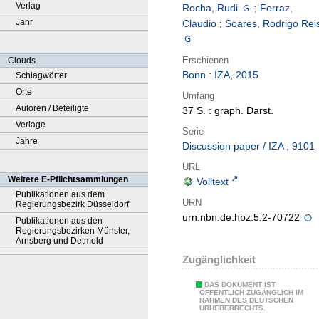
Verlag
Rocha, Rudi
;
Ferraz,
Jahr
Claudio
;
Soares, Rodrigo Rei
Erschienen
Clouds
Bonn
:
IZA
,
2015
Schlagwörter
Orte
Umfang
Autoren / Beteiligte
37 S. : graph. Darst.
Verlage
Serie
Jahre
Discussion paper / IZA ; 9101
URL
Weitere E-Pflichtsammlungen
Volltext
Publikationen aus dem
URN
Regierungsbezirk Düsseldorf
urn:nbn:de:hbz:5:2-70722
Publikationen aus den
Regierungsbezirken Münster,
Arnsberg und Detmold
Zugänglichkeit
DAS DOKUMENT IST
ÖFFENTLICH ZUGÄNGLICH IM
RAHMEN DES DEUTSCHEN
URHEBERRECHTS.