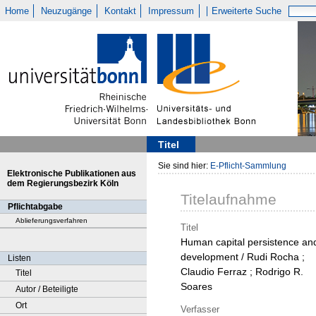
Home
Neuzugänge
Kontakt
Impressum
Erweiterte Suche
Titel
Sie sind hier:
E-Pflicht-Sammlung
Elektronische Publikationen aus
dem Regierungsbezirk Köln
Titelaufnahme
Pflichtabgabe
Ablieferungsverfahren
Titel
Human capital persistence an
development / Rudi Rocha ;
Listen
Claudio Ferraz ; Rodrigo R.
Titel
Soares
Autor / Beteiligte
Ort
Verfasser