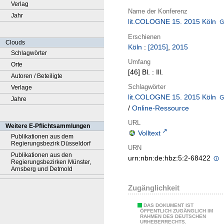
Verlag
Name der Konferenz
Jahr
lit.COLOGNE 15. 2015 Köln
Erschienen
Clouds
Köln
:
[2015]
,
2015
Schlagwörter
Umfang
Orte
[46] Bl. : Ill.
Autoren / Beteiligte
Schlagwörter
Verlage
lit.COLOGNE 15. 2015 Köln
Jahre
/
Online-Ressource
URL
Weitere E-Pflichtsammlungen
Volltext
Publikationen aus dem
Regierungsbezirk Düsseldorf
URN
Publikationen aus den
urn:nbn:de:hbz:5:2-68422
Regierungsbezirken Münster,
Arnsberg und Detmold
Zugänglichkeit
DAS DOKUMENT IST
ÖFFENTLICH ZUGÄNGLICH IM
RAHMEN DES DEUTSCHEN
URHEBERRECHTS.