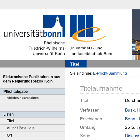
Titel
Sie sind hier:
E-Pflicht-Sammlung
Elektronische Publikationen aus
dem Regierungsbezirk Köln
Titelaufnahme
Pflichtabgabe
Ablieferungsverfahren
Titel
Do chan
Verfasser
Busk, 
Listen
Erschienen
Bonn
:
Titel
Umfang
25 S. :
Autor / Beteiligte
Ort
Serie
Discuss