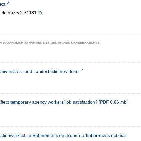
text
n:de:hbz:5:2-61181
CH ZUGÄNGLICH IM RAHMEN DES DEUTSCHEN URHEBERRECHTS.
Universitäts- und Landesbibliothek Bonn
ffect temporary agency workers’ job satisfaction?
[
PDF
0.86 mb
]
dienwerk ist im Rahmen des deutschen Urheberrechts nutzbar.