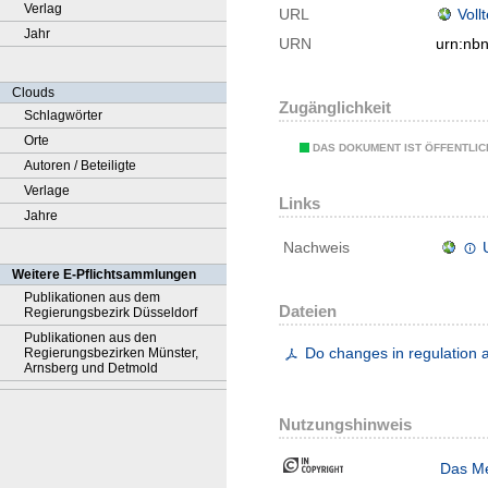
Verlag
URL
Voll
Jahr
URN
urn:nb
Clouds
Zugänglichkeit
Schlagwörter
Orte
DAS DOKUMENT IST ÖFFENTLI
Autoren / Beteiligte
Verlage
Links
Jahre
Nachweis
Weitere E-Pflichtsammlungen
Publikationen aus dem
Dateien
Regierungsbezirk Düsseldorf
Publikationen aus den
Do changes in regulation a
Regierungsbezirken Münster,
Arnsberg und Detmold
Nutzungshinweis
Das Me