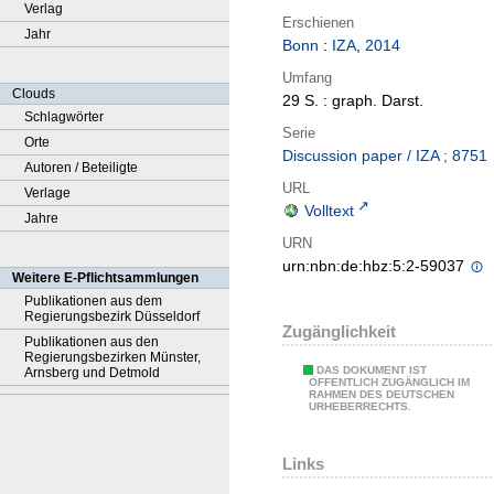
Verlag
Erschienen
Jahr
Bonn
:
IZA
,
2014
Umfang
Clouds
29 S. : graph. Darst.
Schlagwörter
Serie
Orte
Discussion paper / IZA ; 8751
Autoren / Beteiligte
URL
Verlage
Volltext
Jahre
URN
urn:nbn:de:hbz:5:2-59037
Weitere E-Pflichtsammlungen
Publikationen aus dem
Regierungsbezirk Düsseldorf
Zugänglichkeit
Publikationen aus den
Regierungsbezirken Münster,
DAS DOKUMENT IST
Arnsberg und Detmold
ÖFFENTLICH ZUGÄNGLICH IM
RAHMEN DES DEUTSCHEN
URHEBERRECHTS.
Links