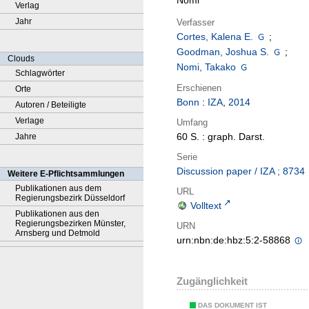
Nomi
Verlag
Jahr
Verfasser
Cortes, Kalena E.
;
Goodman, Joshua S.
;
Clouds
Nomi, Takako
Schlagwörter
Erschienen
Orte
Bonn
:
IZA
,
2014
Autoren / Beteiligte
Verlage
Umfang
60 S. : graph. Darst.
Jahre
Serie
Discussion paper / IZA ; 8734
Weitere E-Pflichtsammlungen
Publikationen aus dem
URL
Regierungsbezirk Düsseldorf
Volltext
Publikationen aus den
Regierungsbezirken Münster,
URN
Arnsberg und Detmold
urn:nbn:de:hbz:5:2-58868
Zugänglichkeit
DAS DOKUMENT IST