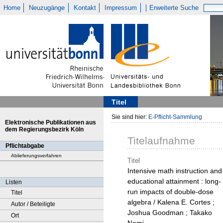
Home
Neuzugänge
Kontakt
Impressum
Erweiterte Suche
Titel
Sie sind hier:
E-Pflicht-Sammlung
Elektronische Publikationen aus
dem Regierungsbezirk Köln
Titelaufnahme
Pflichtabgabe
Ablieferungsverfahren
Titel
Intensive math instruction and
educational attainment : long-
Listen
run impacts of double-dose
Titel
algebra / Kalena E. Cortes ;
Autor / Beteiligte
Joshua Goodman ; Takako
Ort