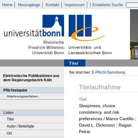
Home
Neuzugänge
Kontakt
Impressum
Erweiterte Suche
Titel
Sie sind hier:
E-Pflicht-Sammlung
Elektronische Publikationen aus
dem Regierungsbezirk Köln
Titelaufnahme
Pflichtabgabe
Ablieferungsverfahren
Titel
Sleepiness, choice
consistency, and risk
Listen
preferences / Marco Castillo ;
Titel
David L. Dickinson ; Ragan
Autor / Beteiligte
Petrie
Ort