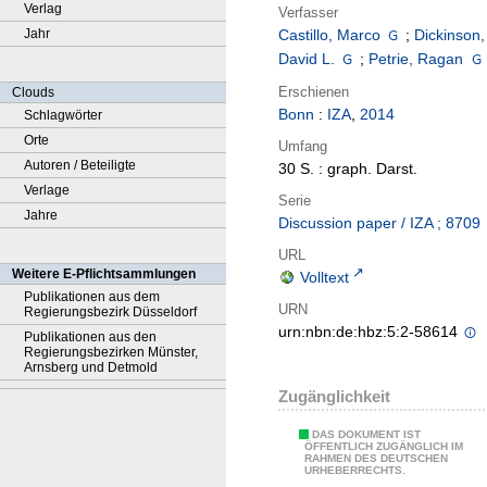
Verlag
Verfasser
Jahr
Castillo, Marco
;
Dickinson,
David L.
;
Petrie, Ragan
Erschienen
Clouds
Bonn
:
IZA
,
2014
Schlagwörter
Orte
Umfang
Autoren / Beteiligte
30 S. : graph. Darst.
Verlage
Serie
Jahre
Discussion paper / IZA ; 8709
URL
Weitere E-Pflichtsammlungen
Volltext
Publikationen aus dem
URN
Regierungsbezirk Düsseldorf
urn:nbn:de:hbz:5:2-58614
Publikationen aus den
Regierungsbezirken Münster,
Arnsberg und Detmold
Zugänglichkeit
DAS DOKUMENT IST
ÖFFENTLICH ZUGÄNGLICH IM
RAHMEN DES DEUTSCHEN
URHEBERRECHTS.