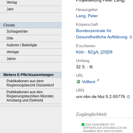
Projektleitung Peter Lang]
Verlag
Jahr
Herausgeber
Lang, Peter
Körperschaft
Clouds
Bundeszentrale für
Schlagwörter
Gesundheitliche Aufklärung
Orte
Autoren / Beteiligte
Erschienen
Köln
:
BZgA
,
[20]08
Verlage
Jahre
Umfang
32 S. : Ill.
Weitere E-Pflichtsammlungen
URL
Publikationen aus dem
Volltext
Regierungsbezirk Düsseldorf
URN
Publikationen aus den
Regierungsbezirken Münster,
urn:nbn:de:hbz:5:2-55776
Arnsberg und Detmold
Zugänglichkeit
DAS DOKUMENT IST
ÖFFENTLICH ZUGÄNGLICH IM
RAHMEN DES DEUTSCHEN