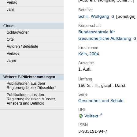
[Autoren: Wolfgang Schill ... ]
Verlag
Jahr
Beteiligt
Schill, Wolfgang
[Sonstige]
Körperschaft
Clouds
Bundeszentrale für
Schlagwörter
Gesundheitliche Aufklärung
Orte
Autoren / Beteiligte
Erschienen
Verlage
Köln
,
2004
Jahre
Ausgabe
1. Aufl.
Weitere E-Pflichtsammlungen
Umfang
Publikationen aus dem
166 S. : Ill., graph. Darst.
Regierungsbezirk Düsseldorf
Serie
Publikationen aus den
Regierungsbezirken Münster,
Gesundheit und Schule
Arnsberg und Detmold
URL
Volltext
ISBN
3-933191-94-7