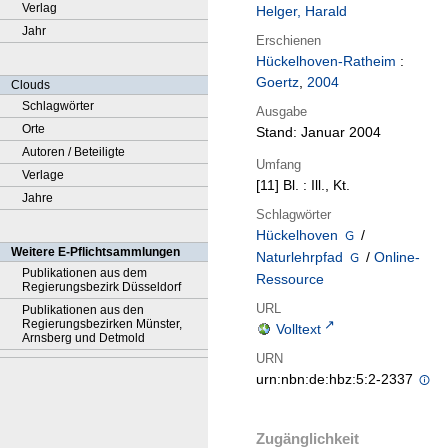
Verlag
Helger, Harald
Jahr
Erschienen
Hückelhoven-Ratheim
:
Goertz
,
2004
Clouds
Schlagwörter
Ausgabe
Orte
Stand: Januar 2004
Autoren / Beteiligte
Umfang
Verlage
[11] Bl. : Ill., Kt.
Jahre
Schlagwörter
Hückelhoven
/
Weitere E-Pflichtsammlungen
Naturlehrpfad
/
Online-
Publikationen aus dem
Ressource
Regierungsbezirk Düsseldorf
URL
Publikationen aus den
Regierungsbezirken Münster,
Volltext
Arnsberg und Detmold
URN
urn:nbn:de:hbz:5:2-2337
Zugänglichkeit