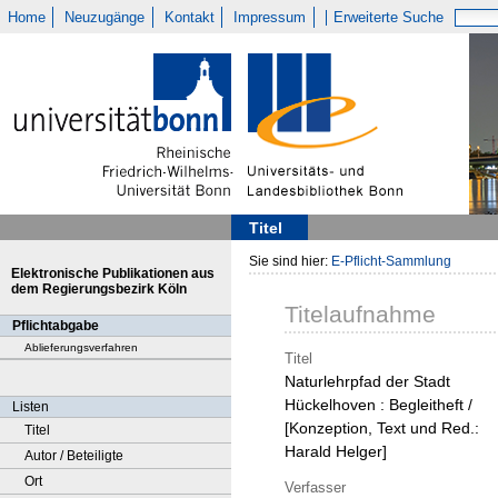
Home
Neuzugänge
Kontakt
Impressum
Erweiterte Suche
Titel
Sie sind hier:
E-Pflicht-Sammlung
Elektronische Publikationen aus
dem Regierungsbezirk Köln
Titelaufnahme
Pflichtabgabe
Ablieferungsverfahren
Titel
Naturlehrpfad der Stadt
Hückelhoven : Begleitheft /
Listen
[Konzeption, Text und Red.:
Titel
Harald Helger]
Autor / Beteiligte
Ort
Verfasser