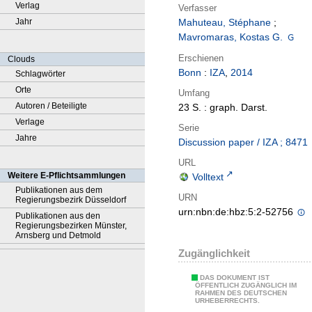
Verlag
Verfasser
Jahr
Mahuteau, Stéphane
;
Mavromaras, Kostas G.
Erschienen
Clouds
Bonn
:
IZA
,
2014
Schlagwörter
Orte
Umfang
Autoren / Beteiligte
23 S. : graph. Darst.
Verlage
Serie
Jahre
Discussion paper / IZA ; 8471
URL
Weitere E-Pflichtsammlungen
Volltext
Publikationen aus dem
URN
Regierungsbezirk Düsseldorf
urn:nbn:de:hbz:5:2-52756
Publikationen aus den
Regierungsbezirken Münster,
Arnsberg und Detmold
Zugänglichkeit
DAS DOKUMENT IST
ÖFFENTLICH ZUGÄNGLICH IM
RAHMEN DES DEUTSCHEN
URHEBERRECHTS.