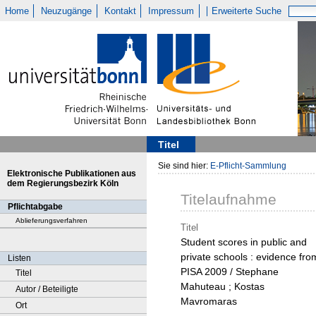
Home
Neuzugänge
Kontakt
Impressum
Erweiterte Suche
Titel
Sie sind hier:
E-Pflicht-Sammlung
Elektronische Publikationen aus
dem Regierungsbezirk Köln
Titelaufnahme
Pflichtabgabe
Ablieferungsverfahren
Titel
Student scores in public and
private schools : evidence fro
Listen
PISA 2009 / Stephane
Titel
Mahuteau ; Kostas
Autor / Beteiligte
Mavromaras
Ort