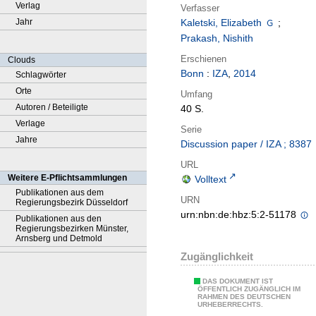
Verlag
Verfasser
Jahr
Kaletski, Elizabeth
;
Prakash, Nishith
Erschienen
Clouds
Bonn
:
IZA
,
2014
Schlagwörter
Orte
Umfang
Autoren / Beteiligte
40 S.
Verlage
Serie
Jahre
Discussion paper / IZA ; 8387
URL
Weitere E-Pflichtsammlungen
Volltext
Publikationen aus dem
URN
Regierungsbezirk Düsseldorf
urn:nbn:de:hbz:5:2-51178
Publikationen aus den
Regierungsbezirken Münster,
Arnsberg und Detmold
Zugänglichkeit
DAS DOKUMENT IST
ÖFFENTLICH ZUGÄNGLICH IM
RAHMEN DES DEUTSCHEN
URHEBERRECHTS.