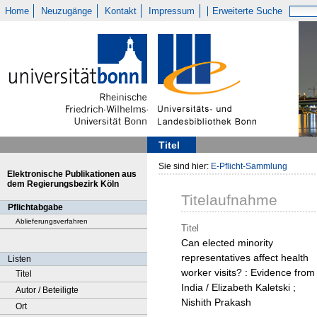
Home
Neuzugänge
Kontakt
Impressum
Erweiterte Suche
Titel
Sie sind hier:
E-Pflicht-Sammlung
Elektronische Publikationen aus
dem Regierungsbezirk Köln
Titelaufnahme
Pflichtabgabe
Ablieferungsverfahren
Titel
Can elected minority
representatives affect health
Listen
worker visits? : Evidence from
Titel
India / Elizabeth Kaletski ;
Autor / Beteiligte
Nishith Prakash
Ort