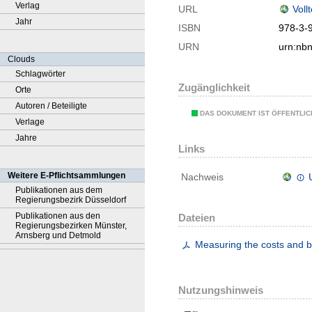
Verlag
URL
Voll
Jahr
ISBN
978-3-
URN
urn:nb
Clouds
Schlagwörter
Zugänglichkeit
Orte
Autoren / Beteiligte
DAS DOKUMENT IST ÖFFENTLI
Verlage
Jahre
Links
Weitere E-Pflichtsammlungen
Nachweis
Publikationen aus dem
Regierungsbezirk Düsseldorf
Publikationen aus den
Dateien
Regierungsbezirken Münster,
Arnsberg und Detmold
Measuring the costs and ben
Nutzungshinweis