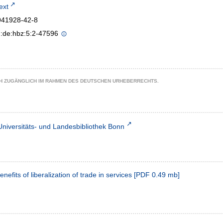
text
941928-42-8
n:de:hbz:5:2-47596
CH ZUGÄNGLICH IM RAHMEN DES DEUTSCHEN URHEBERRECHTS.
Universitäts- und Landesbibliothek Bonn
efits of liberalization of trade in services
[
PDF
0.49 mb
]