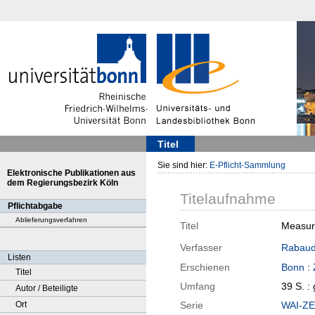
Titel
Sie sind hier:
E-Pflicht-Sammlung
Elektronische Publikationen aus
dem Regierungsbezirk Köln
Titelaufnahme
Pflichtabgabe
Ablieferungsverfahren
Titel
Measuri
Verfasser
Rabaud,
Listen
Erschienen
Bonn
:
Titel
Umfang
39 S. :
Autor / Beteiligte
Ort
Serie
WAI-ZEI