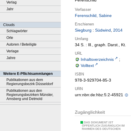
Ferenschild
Verlag
Jahr
Verfasser
Ferenschild, Sabine
Erschienen
Clouds
Siegburg
:
Südwind
,
2014
Schlagwörter
Orte
Umfang
Autoren / Beteiligte
34 S. : Ill., graph. Darst., Kt.
Verlage
URL
Jahre
Inhaltsverzeichnis
;
Volltext
Weitere E-Pflichtsammlungen
ISBN
Publikationen aus dem
978-3-929704-85-3
Regierungsbezirk Düsseldorf
URN
Publikationen aus den
urn:nbn:de:hbz:5:2-45921
Regierungsbezirken Münster,
Arnsberg und Detmold
Zugänglichkeit
DAS DOKUMENT IST
ÖFFENTLICH ZUGÄNGLICH IM
RAHMEN DES DEUTSCHEN