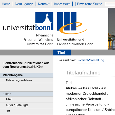
Home
Neuzugänge
Kontakt
Impressum
Erweiterte Suche
Titel
Sie sind hier:
E-Pflicht-Sammlung
Elektronische Publikationen aus
dem Regierungsbezirk Köln
Titelaufnahme
Pflichtabgabe
Ablieferungsverfahren
Titel
Afrikas weißes Gold - ein
moderner Dreieckhandel :
Listen
afrikanischer Rohstoff -
Titel
chinesische Verarbeitung -
Autor / Beteiligte
europäischer Konsum / Sabin
Ort