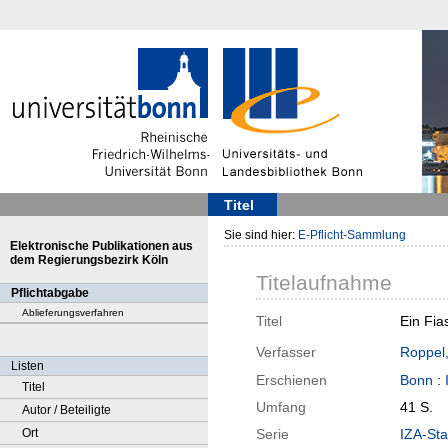
Titel
Sie sind hier:
E-Pflicht-Sammlung
Elektronische Publikationen aus
dem Regierungsbezirk Köln
Titelaufnahme
Pflichtabgabe
Ablieferungsverfahren
Titel
Ein Fia
Verfasser
Roppel,
Listen
Erschienen
Bonn
:
Titel
Umfang
41 S.
Autor / Beteiligte
Ort
Serie
IZA-Sta