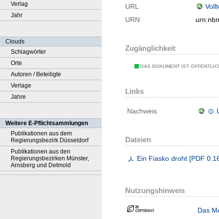
Verlag
URL
Voll
Jahr
URN
urn:nb
Clouds
Zugänglichkeit
Schlagwörter
Orte
DAS DOKUMENT IST ÖFFENTLI
Autoren / Beteiligte
Verlage
Links
Jahre
Nachweis
Weitere E-Pflichtsammlungen
Publikationen aus dem
Dateien
Regierungsbezirk Düsseldorf
Publikationen aus den
Ein Fiasko droht
[
PDF
0.1
Regierungsbezirken Münster,
Arnsberg und Detmold
Nutzungshinweis
Das Me