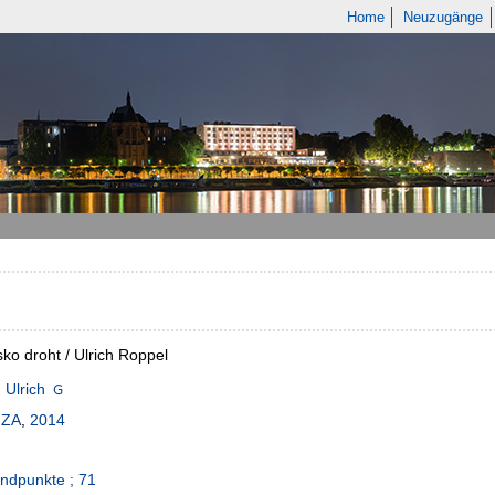
Home
Neuzugänge
sko droht / Ulrich Roppel
 Ulrich
IZA
,
2014
ndpunkte ; 71