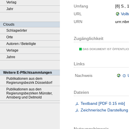
Verlag
Umfang
[8] S., 
Jahr
URL
Voll
URN
urn:nb
Clouds
Schlagwörter
Orte
Zugänglichkeit
Autoren / Beteiligte
DAS DOKUMENT IST ÖFFENTLI
Verlage
Jahre
Links
Weitere E-Pflichtsammlungen
Nachweis
Publikationen aus dem
Regierungsbezirk Düsseldorf
Publikationen aus den
Dateien
Regierungsbezirken Münster,
Arnsberg und Detmold
Textband
[
PDF
0.15 mb
]
Zeichnerische Darstellung
Nutzungshinweis