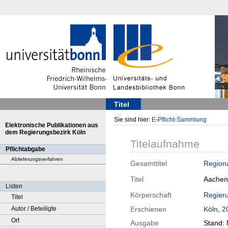
Titel
Sie sind hier:
E-Pflicht-Sammlung
Elektronische Publikationen aus
dem Regierungsbezirk Köln
Titelaufnahme
Pflichtabgabe
Ablieferungsverfahren
Gesamttitel
Regiona
Titel
Aachen
Listen
Körperschaft
Regieru
Titel
Autor / Beteiligte
Erschienen
Köln
,
2
Ort
Ausgabe
Stand: