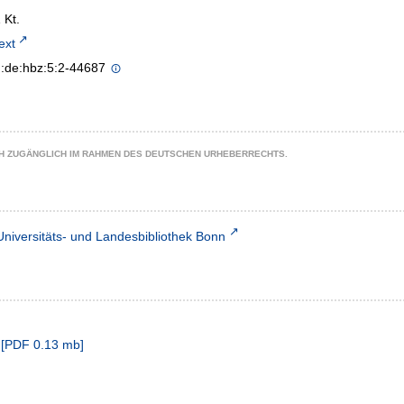
1 Kt.
text
n:de:hbz:5:2-44687
CH ZUGÄNGLICH IM RAHMEN DES DEUTSCHEN URHEBERRECHTS.
Universitäts- und Landesbibliothek Bonn
[
PDF
0.13 mb
]