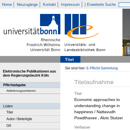
Home
Neuzugänge
Kontakt
Impressum
Erweiterte Suche
Titel
Sie sind hier:
E-Pflicht-Sammlung
Elektronische Publikationen aus
dem Regierungsbezirk Köln
Titelaufnahme
Pflichtabgabe
Ablieferungsverfahren
Titel
Economic approaches to
understanding change in
Listen
happiness / Nattavudh
Titel
Powdthavee ; Alois Stutzer
Autor / Beteiligte
Ort
Verfasser