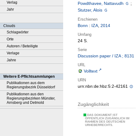
Verlag
Powdthavee, Nattavudh
;
Jahr
Stutzer, Alois
Erschienen
Bonn
:
IZA
,
2014
Clouds
Schlagwörter
Umfang
Orte
24 S.
Autoren / Beteiligte
Serie
Verlage
Discussion paper / IZA ; 8131
Jahre
URL
Volltext
Weitere E-Pflichtsammlungen
URN
Publikationen aus dem
urn:nbn:de:hbz:5:2-42161
Regierungsbezirk Düsseldorf
Publikationen aus den
Regierungsbezirken Münster,
Arnsberg und Detmold
Zugänglichkeit
DAS DOKUMENT IST
ÖFFENTLICH ZUGÄNGLICH IM
RAHMEN DES DEUTSCHEN
URHEBERRECHTS.