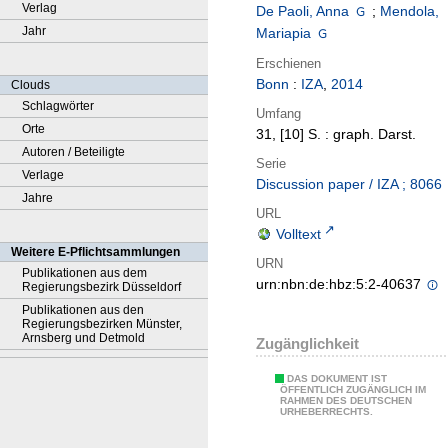
Verlag
De Paoli, Anna
;
Mendola,
Jahr
Mariapia
Erschienen
Bonn
:
IZA
,
2014
Clouds
Schlagwörter
Umfang
Orte
31, [10] S. : graph. Darst.
Autoren / Beteiligte
Serie
Verlage
Discussion paper / IZA ; 8066
Jahre
URL
Volltext
Weitere E-Pflichtsammlungen
URN
Publikationen aus dem
urn:nbn:de:hbz:5:2-40637
Regierungsbezirk Düsseldorf
Publikationen aus den
Regierungsbezirken Münster,
Arnsberg und Detmold
Zugänglichkeit
DAS DOKUMENT IST
ÖFFENTLICH ZUGÄNGLICH IM
RAHMEN DES DEUTSCHEN
URHEBERRECHTS.