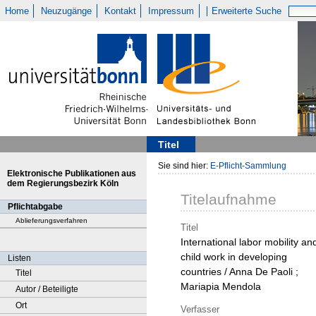
Home
Neuzugänge
Kontakt
Impressum
Erweiterte Suche
Titel
Sie sind hier:
E-Pflicht-Sammlung
Elektronische Publikationen aus
dem Regierungsbezirk Köln
Titelaufnahme
Pflichtabgabe
Ablieferungsverfahren
Titel
International labor mobility an
child work in developing
Listen
countries / Anna De Paoli ;
Titel
Mariapia Mendola
Autor / Beteiligte
Ort
Verfasser