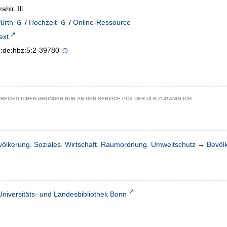
ahlr. Ill.
ürth
/
Hochzeit
/
Online-Ressource
text
n:de:hbz:5:2-39780
ZRECHTLICHEN GRÜNDEN NUR AN DEN SERVICE-PCS DER ULB ZUGÄNGLICH.
völkerung. Soziales. Wirtschaft. Raumordnung. Umweltschutz
→
Bevöl
Universitäts- und Landesbibliothek Bonn