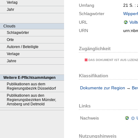
Verlag
Umfang
21 S. : z
Jahr
Schlagwörter
Wipperf
URL
Voll
Clouds
URN
urn:nb
Schlagwörter
Orte
Autoren / Beteiligte
Zugänglichkeit
Verlage
DAS DOKUMENT IST AUS LIZEN
Jahre
Klassifikation
Weitere E-Pflichtsammlungen
Publikationen aus dem
Dokumente zur Region
→
Be
Regierungsbezirk Düsseldorf
Publikationen aus den
Regierungsbezirken Münster,
Arnsberg und Detmold
Links
Nachweis
Nutzungshinweis