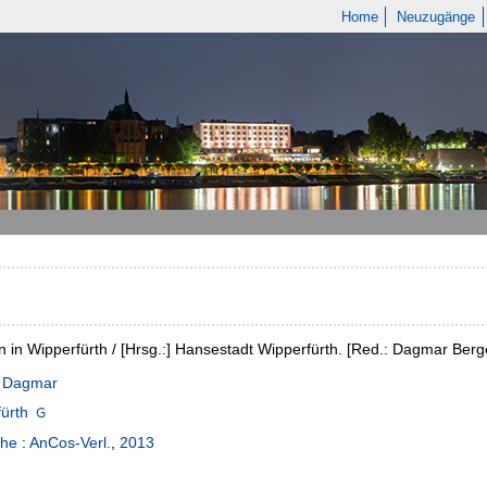
Home
Neuzugänge
n in Wipperfürth / [Hrsg.:] Hansestadt Wipperfürth. [Red.: Dagmar Berg
, Dagmar
ürth
he
:
AnCos-Verl.
,
2013