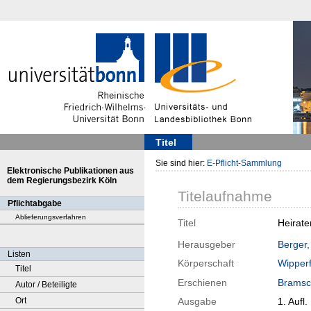
Titel
Sie sind hier:
E-Pflicht-Sammlung
Elektronische Publikationen aus
dem Regierungsbezirk Köln
Titelaufnahme
Pflichtabgabe
Ablieferungsverfahren
Titel
Heirate
Herausgeber
Berger
Listen
Körperschaft
Wipperf
Titel
Erschienen
Bramsc
Autor / Beteiligte
Ort
Ausgabe
1. Aufl.