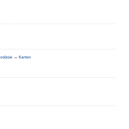
eodäsie
→
Karten