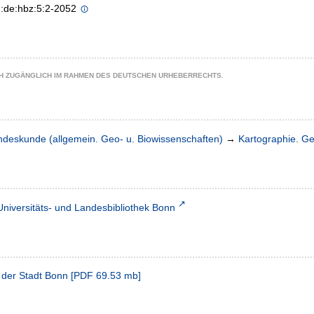
n:de:hbz:5:2-2052
CH ZUGÄNGLICH IM RAHMEN DES DEUTSCHEN URHEBERRECHTS.
ndeskunde (allgemein. Geo- u. Biowissenschaften)
→
Kartographie. G
Universitäts- und Landesbibliothek Bonn
 der Stadt Bonn
[
PDF
69.53 mb
]