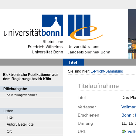
Titel
Sie sind hier:
E-Pflicht-Sammlung
Elektronische Publikationen aus
dem Regierungsbezirk Köln
Titelaufnahme
Pflichtabgabe
Ablieferungsverfahren
Titel
Das Pla
Verfasser
Vollmar
Listen
Erschienen
Bonn
:
Titel
Umfang
11, 15 S
Autor / Beteiligte
URL
Voll
Ort