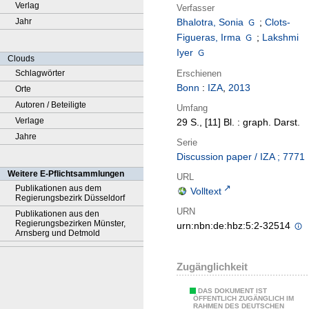
Verlag
Verfasser
Jahr
Bhalotra, Sonia
;
Clots-
Figueras, Irma
;
Lakshmi
Iyer
Clouds
Erschienen
Schlagwörter
Bonn
:
IZA
,
2013
Orte
Autoren / Beteiligte
Umfang
Verlage
29 S., [11] Bl. : graph. Darst.
Jahre
Serie
Discussion paper / IZA ; 7771
Weitere E-Pflichtsammlungen
URL
Publikationen aus dem
Volltext
Regierungsbezirk Düsseldorf
URN
Publikationen aus den
Regierungsbezirken Münster,
urn:nbn:de:hbz:5:2-32514
Arnsberg und Detmold
Zugänglichkeit
DAS DOKUMENT IST
ÖFFENTLICH ZUGÄNGLICH IM
RAHMEN DES DEUTSCHEN