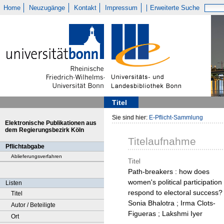
Home
Neuzugänge
Kontakt
Impressum
Erweiterte Suche
Titel
Sie sind hier:
E-Pflicht-Sammlung
Elektronische Publikationen aus
dem Regierungsbezirk Köln
Titelaufnahme
Pflichtabgabe
Ablieferungsverfahren
Titel
Path-breakers : how does
women's political participation
Listen
respond to electoral success? 
Titel
Sonia Bhalotra ; Irma Clots-
Autor / Beteiligte
Figueras ; Lakshmi Iyer
Ort