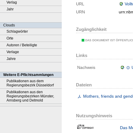
Verlag
URL
Voll
Jahr
URN
urn:nb
Clouds
Zugänglichkeit
Schlagwörter
Orte
DAS DOKUMENT IST ÖFFENTLI
Autoren / Beteiligte
Verlage
Links
Jahre
Nachweis
Weitere E-Pflichtsammlungen
Publikationen aus dem
Dateien
Regierungsbezirk Düsseldorf
Publikationen aus den
Mothers, friends and gende
Regierungsbezirken Münster,
Arnsberg und Detmold
Nutzungshinweis
Das Me