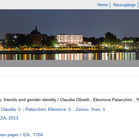
Home
Neuzugänge
, friends and gender identity / Claudia Olivetti ; Eleonora Patacchini ;
, Claudia
;
Patacchini, Eleonora
;
Zenou, Yves
IZA
,
2013
.
ion paper / IZA ; 7704