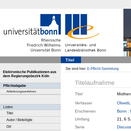
Titel
Sie sind hier:
E-Pflicht-Sammlung
Elektronische Publikationen aus
dem Regierungsbezirk Köln
Titelaufnahme
Pflichtabgabe
Ablieferungsverfahren
Titel
Mothers
Verfasser
Olivetti
Listen
Erschienen
Bonn
:
Titel
Umfang
21, 6 S
Autor / Beteiligte
Ort
Serie
Discuss