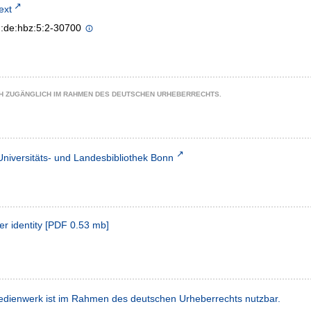
text
n:de:hbz:5:2-30700
CH ZUGÄNGLICH IM RAHMEN DES DEUTSCHEN URHEBERRECHTS.
Universitäts- und Landesbibliothek Bonn
r identity
[
PDF
0.53 mb
]
dienwerk ist im Rahmen des deutschen Urheberrechts nutzbar.