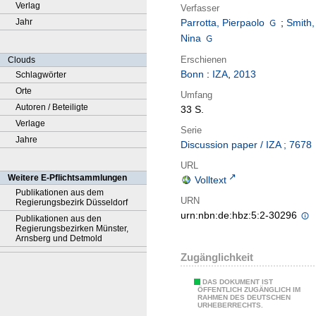
Verlag
Verfasser
Jahr
Parrotta, Pierpaolo
;
Smith,
Nina
Erschienen
Clouds
Bonn
:
IZA
,
2013
Schlagwörter
Orte
Umfang
Autoren / Beteiligte
33 S.
Verlage
Serie
Jahre
Discussion paper / IZA ; 7678
URL
Weitere E-Pflichtsammlungen
Volltext
Publikationen aus dem
URN
Regierungsbezirk Düsseldorf
urn:nbn:de:hbz:5:2-30296
Publikationen aus den
Regierungsbezirken Münster,
Arnsberg und Detmold
Zugänglichkeit
DAS DOKUMENT IST
ÖFFENTLICH ZUGÄNGLICH IM
RAHMEN DES DEUTSCHEN
URHEBERRECHTS.