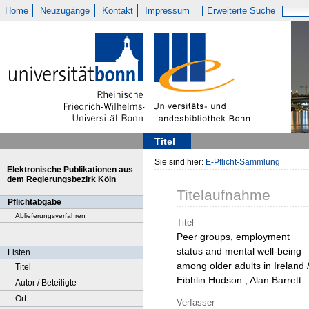
Home
Neuzugänge
Kontakt
Impressum
Erweiterte Suche
Titel
Sie sind hier:
E-Pflicht-Sammlung
Elektronische Publikationen aus
dem Regierungsbezirk Köln
Titelaufnahme
Pflichtabgabe
Ablieferungsverfahren
Titel
Peer groups, employment
status and mental well-being
Listen
among older adults in Ireland 
Titel
Eibhlin Hudson ; Alan Barrett
Autor / Beteiligte
Ort
Verfasser