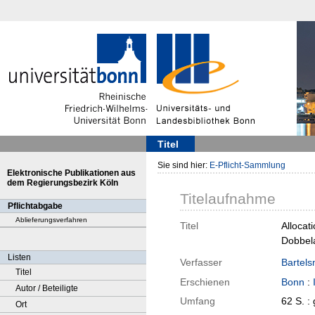
Titel
Sie sind hier:
E-Pflicht-Sammlung
Elektronische Publikationen aus
dem Regierungsbezirk Köln
Titelaufnahme
Pflichtabgabe
Ablieferungsverfahren
Titel
Allocat
Dobbela
Listen
Verfasser
Bartels
Titel
Erschienen
Bonn
:
Autor / Beteiligte
Umfang
62 S. :
Ort