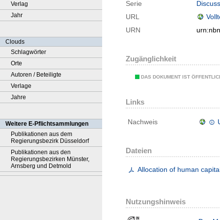
Serie
Discuss
Verlag
Jahr
URL
Voll
URN
urn:nb
Clouds
Schlagwörter
Zugänglichkeit
Orte
Autoren / Beteiligte
DAS DOKUMENT IST ÖFFENTLI
Verlage
Jahre
Links
Nachweis
Weitere E-Pflichtsammlungen
Publikationen aus dem
Regierungsbezirk Düsseldorf
Dateien
Publikationen aus den
Regierungsbezirken Münster,
Arnsberg und Detmold
Allocation of human capita
Nutzungshinweis