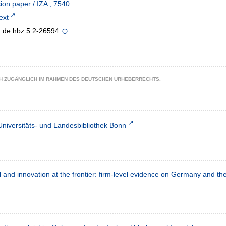
ion paper / IZA ; 7540
text
n:de:hbz:5:2-26594
CH ZUGÄNGLICH IM RAHMEN DES DEUTSCHEN URHEBERRECHTS.
Universitäts- und Landesbibliothek Bonn
l and innovation at the frontier: firm-level evidence on Germany and t