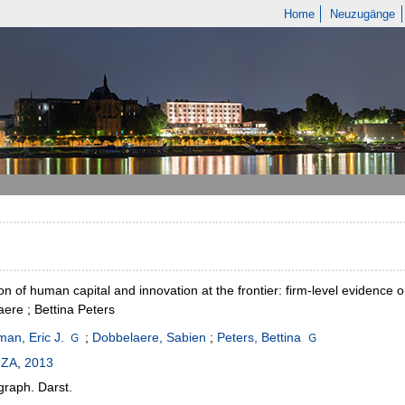
Home
Neuzugänge
ion of human capital and innovation at the frontier: firm-level evidenc
ere ; Bettina Peters
man, Eric J.
;
Dobbelaere, Sabien
;
Peters, Bettina
IZA
,
2013
 graph. Darst.