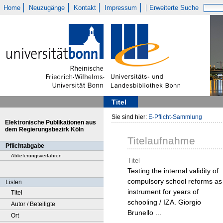
Home
Neuzugänge
Kontakt
Impressum
Erweiterte Suche
Titel
Sie sind hier:
E-Pflicht-Sammlung
Elektronische Publikationen aus
dem Regierungsbezirk Köln
Titelaufnahme
Pflichtabgabe
Ablieferungsverfahren
Titel
Testing the internal validity of
compulsory school reforms as
Listen
instrument for years of
Titel
schooling / IZA. Giorgio
Autor / Beteiligte
Brunello ...
Ort