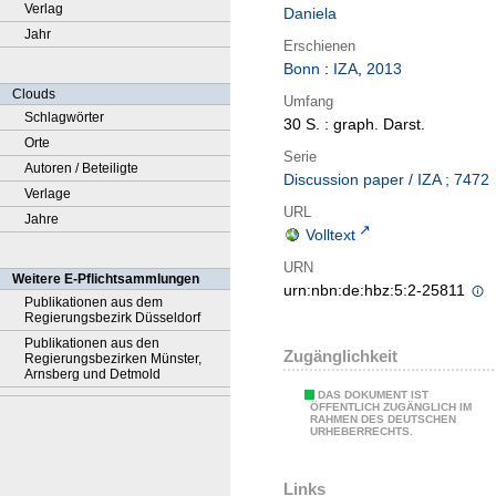
Verlag
Daniela
Jahr
Erschienen
Bonn
:
IZA
,
2013
Clouds
Umfang
Schlagwörter
30 S. : graph. Darst.
Orte
Serie
Autoren / Beteiligte
Discussion paper / IZA ; 7472
Verlage
URL
Jahre
Volltext
URN
Weitere E-Pflichtsammlungen
urn:nbn:de:hbz:5:2-25811
Publikationen aus dem
Regierungsbezirk Düsseldorf
Publikationen aus den
Zugänglichkeit
Regierungsbezirken Münster,
Arnsberg und Detmold
DAS DOKUMENT IST
ÖFFENTLICH ZUGÄNGLICH IM
RAHMEN DES DEUTSCHEN
URHEBERRECHTS.
Links