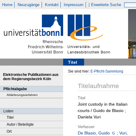
Home
Neuzugänge
Kontakt
Impressum
Erweiterte Suche
Titel
Sie sind hier:
E-Pflicht-Sammlung
Elektronische Publikationen aus
dem Regierungsbezirk Köln
Titelaufnahme
Pflichtabgabe
Ablieferungsverfahren
Titel
Joint custody in the Italian
courts / Guido de Blasio ;
Listen
Daniela Vuri
Titel
Autor / Beteiligte
Verfasser
Ort
De Blasio, Guido
;
Vuri,