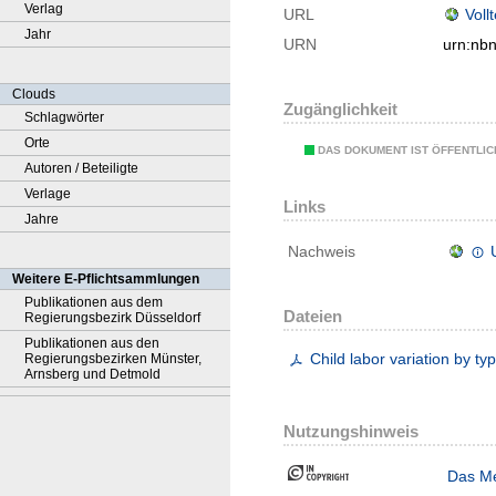
Verlag
URL
Voll
Jahr
URN
urn:nb
Clouds
Zugänglichkeit
Schlagwörter
Orte
DAS DOKUMENT IST ÖFFENTLI
Autoren / Beteiligte
Verlage
Links
Jahre
Nachweis
Weitere E-Pflichtsammlungen
Publikationen aus dem
Dateien
Regierungsbezirk Düsseldorf
Publikationen aus den
Child labor variation by t
Regierungsbezirken Münster,
Arnsberg und Detmold
Nutzungshinweis
Das Me