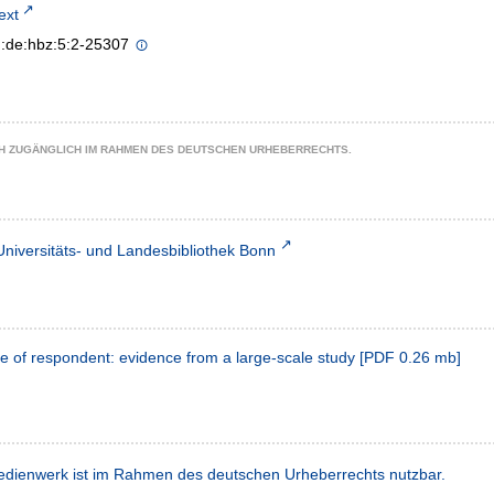
text
n:de:hbz:5:2-25307
CH ZUGÄNGLICH IM RAHMEN DES DEUTSCHEN URHEBERRECHTS.
Universitäts- und Landesbibliothek Bonn
ype of respondent: evidence from a large-scale study
[
PDF
0.26 mb
]
dienwerk ist im Rahmen des deutschen Urheberrechts nutzbar.