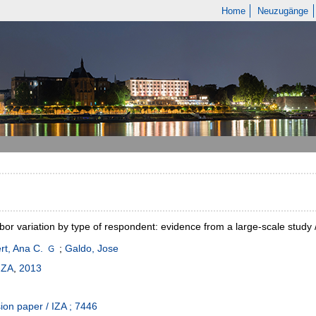
Home
Neuzugänge
abor variation by type of respondent: evidence from a large-scale stud
t, Ana C.
;
Galdo, Jose
IZA
,
2013
ion paper / IZA ; 7446