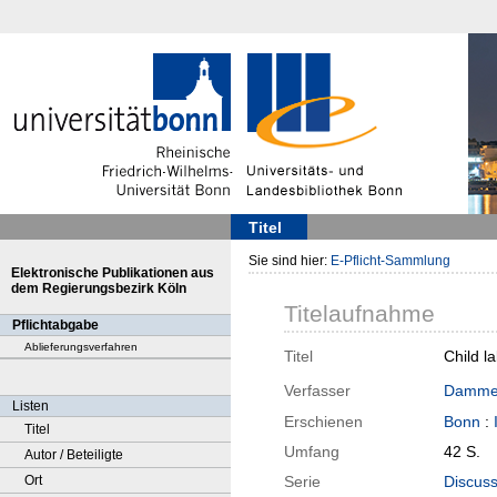
Titel
Sie sind hier:
E-Pflicht-Sammlung
Elektronische Publikationen aus
dem Regierungsbezirk Köln
Titelaufnahme
Pflichtabgabe
Ablieferungsverfahren
Titel
Child l
Verfasser
Dammer
Listen
Erschienen
Bonn
:
Titel
Umfang
42 S.
Autor / Beteiligte
Ort
Serie
Discuss