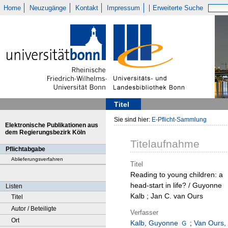
Home
Neuzugänge
Kontakt
Impressum
Erweiterte Suche
Titel
Sie sind hier:
E-Pflicht-Sammlung
Elektronische Publikationen aus
dem Regierungsbezirk Köln
Titelaufnahme
Pflichtabgabe
Ablieferungsverfahren
Titel
Reading to young children: a
head-start in life? / Guyonne
Listen
Kalb ; Jan C. van Ours
Titel
Autor / Beteiligte
Verfasser
Ort
Kalb, Guyonne
;
Van Ours,