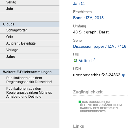
Verlag
Jan C.
Jahr
Erschienen
Bonn
:
IZA
,
2013
Clouds
Umfang
Schlagwörter
43 S. : graph. Darst.
Orte
Serie
Autoren / Beteiligte
Discussion paper / IZA ; 7416
Verlage
URL
Jahre
Volltext
URN
Weitere E-Pflichtsammlungen
urn:nbn:de:hbz:5:2-24362
Publikationen aus dem
Regierungsbezirk Düsseldorf
Publikationen aus den
Zugänglichkeit
Regierungsbezirken Münster,
Arnsberg und Detmold
DAS DOKUMENT IST
ÖFFENTLICH ZUGÄNGLICH IM
RAHMEN DES DEUTSCHEN
URHEBERRECHTS.
Links