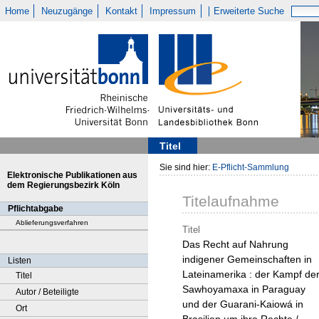
Home
Neuzugänge
Kontakt
Impressum
Erweiterte Suche
Titel
Sie sind hier:
E-Pflicht-Sammlung
Elektronische Publikationen aus
dem Regierungsbezirk Köln
Titelaufnahme
Pflichtabgabe
Ablieferungsverfahren
Titel
Das Recht auf Nahrung
indigener Gemeinschaften in
Listen
Lateinamerika : der Kampf de
Titel
Sawhoyamaxa in Paraguay
Autor / Beteiligte
und der Guarani-Kaiowá in
Ort