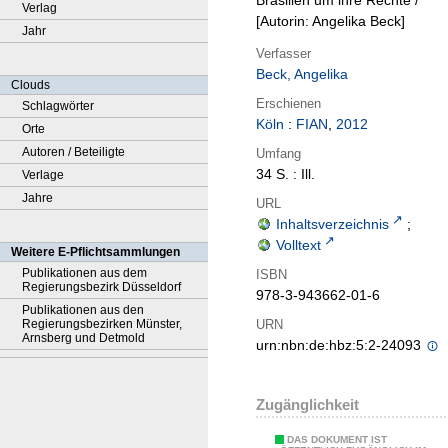
Brasilien um ihre Rechte /
Verlag
[Autorin: Angelika Beck]
Jahr
Verfasser
Beck, Angelika
Clouds
Erschienen
Schlagwörter
Köln
:
FIAN
,
2012
Orte
Autoren / Beteiligte
Umfang
34 S. : Ill.
Verlage
Jahre
URL
Inhaltsverzeichnis
;
Volltext
Weitere E-Pflichtsammlungen
Publikationen aus dem
ISBN
Regierungsbezirk Düsseldorf
978-3-943662-01-6
Publikationen aus den
URN
Regierungsbezirken Münster,
Arnsberg und Detmold
urn:nbn:de:hbz:5:2-24093
Zugänglichkeit
DAS DOKUMENT IST