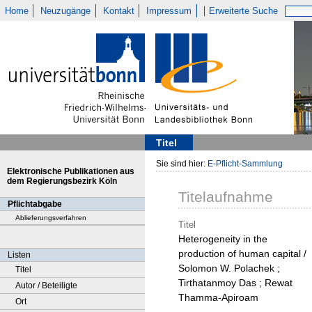
Home
Neuzugänge
Kontakt
Impressum
Erweiterte Suche
Titel
Sie sind hier:
E-Pflicht-Sammlung
Elektronische Publikationen aus
dem Regierungsbezirk Köln
Titelaufnahme
Pflichtabgabe
Ablieferungsverfahren
Titel
Heterogeneity in the
production of human capital /
Listen
Solomon W. Polachek ;
Titel
Tirthatanmoy Das ; Rewat
Autor / Beteiligte
Thamma-Apiroam
Ort