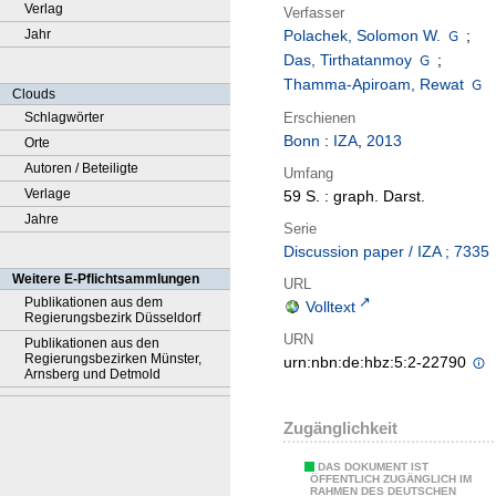
Verlag
Verfasser
Jahr
Polachek, Solomon W.
;
Das, Tirthatanmoy
;
Thamma-Apiroam, Rewat
Clouds
Erschienen
Schlagwörter
Bonn
:
IZA
,
2013
Orte
Autoren / Beteiligte
Umfang
Verlage
59 S. : graph. Darst.
Jahre
Serie
Discussion paper / IZA ; 7335
Weitere E-Pflichtsammlungen
URL
Publikationen aus dem
Volltext
Regierungsbezirk Düsseldorf
URN
Publikationen aus den
Regierungsbezirken Münster,
urn:nbn:de:hbz:5:2-22790
Arnsberg und Detmold
Zugänglichkeit
DAS DOKUMENT IST
ÖFFENTLICH ZUGÄNGLICH IM
RAHMEN DES DEUTSCHEN