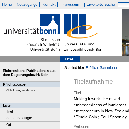
Home
Neuzugänge
Kontakt
Impressum
Erweiterte Suche
Titel
Sie sind hier:
E-Pflicht-Sammlung
Elektronische Publikationen aus
dem Regierungsbezirk Köln
Titelaufnahme
Pflichtabgabe
Ablieferungsverfahren
Titel
Making it work: the mixed
embeddedness of immigrant
Listen
entrepreneurs in New Zealan
Titel
/ Trudie Cain ; Paul Spoonley
Autor / Beteiligte
Ort
Verfasser