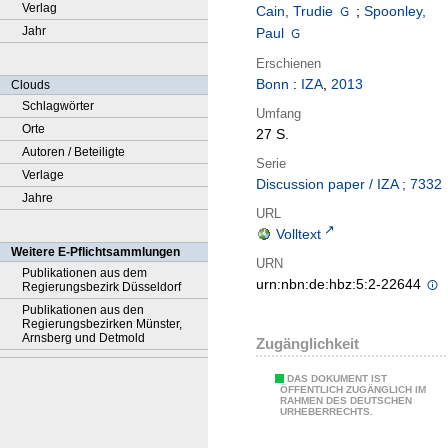
Verlag
Cain, Trudie
;
Spoonley,
Jahr
Paul
Erschienen
Bonn
:
IZA
,
2013
Clouds
Schlagwörter
Umfang
Orte
27 S.
Autoren / Beteiligte
Serie
Verlage
Discussion paper / IZA ; 7332
Jahre
URL
Volltext
Weitere E-Pflichtsammlungen
URN
Publikationen aus dem
urn:nbn:de:hbz:5:2-22644
Regierungsbezirk Düsseldorf
Publikationen aus den
Regierungsbezirken Münster,
Arnsberg und Detmold
Zugänglichkeit
DAS DOKUMENT IST
ÖFFENTLICH ZUGÄNGLICH IM
RAHMEN DES DEUTSCHEN
URHEBERRECHTS.