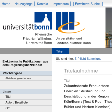
Home
Neuzugänge
Kontakt
Impressum
Erweiterte Suche
Titel
Sie sind hier:
E-Pflicht-Sammlung
Elektronische Publikationen aus
dem Regierungsbezirk Köln
Titelaufnahme
Pflichtabgabe
Ablieferungsverfahren
Titel
Zukunftsberufe Erneuerbare
Energien : Ausbildung und
Listen
Beschäftigung in der Region
Titel
Köln/Bonn / [Text & Red.: The
Autor / Beteiligte
Bühler und Herbert Klemisch]
Ort