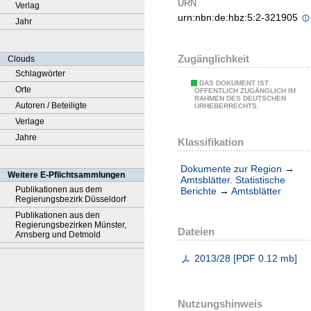
URN
Verlag
urn:nbn:de:hbz:5:2-321905
Jahr
Zugänglichkeit
Clouds
Schlagwörter
DAS DOKUMENT IST
Orte
ÖFFENTLICH ZUGÄNGLICH IM
RAHMEN DES DEUTSCHEN
Autoren / Beteiligte
URHEBERRECHTS.
Verlage
Jahre
Klassifikation
Dokumente zur Region
→
Weitere E-Pflichtsammlungen
Amtsblätter. Statistische
Publikationen aus dem
Berichte
→
Amtsblätter
Regierungsbezirk Düsseldorf
Publikationen aus den
Regierungsbezirken Münster,
Dateien
Arnsberg und Detmold
2013/28
[
PDF
0.12 mb
]
Nutzungshinweis