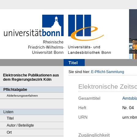
Titel
Sie sind hier:
E-Pflicht-Sammlung
Elektronische Publikationen aus
dem Regierungsbezirk Köln
Elektronische Zeitsc
Pflichtabgabe
Ablieferungsverfahren
Gesamttitel
Amtsbl
Heft
Nr. 04
Listen
URN
urn:nb
Titel
Autor / Beteiligte
Ort
Zugänglichkeit