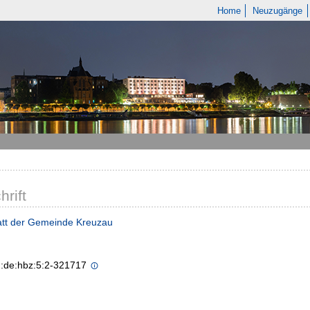
Home
Neuzugänge
hrift
att der Gemeinde Kreuzau
n:de:hbz:5:2-321717